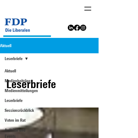
Aktuell
Leserbriefe
Aktuell
Leserbriefe
Medienbeiträge
Medienmitteilungen
Leserbriefe
Sessionsrückblick
Voten im Rat
Auftritte und
Events