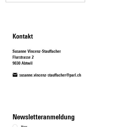
Stauffacher als
Stauffacher als
Kommissionssprecherin
Einzelsprecherin
Kontakt
Susanne Vincenz-Stauffacher
Flurstrasse 2
9030 Abtwil
susanne.vincenz-stauffacher@parl.ch
Newsletteranmeldung
Herr