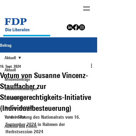
Beitrag
Aktuell
16. Sept. 2024
Aktuell
Votum von Susanne Vincenz-
Medienbeiträge
Stauffacher zur
Medienmitteilungen
Steuergerechtigkeits-Initiative
Leserbriefe
(Individualbesteuerung)
Sessionsrückblick
Voten im Rat
in der Sitzung des Nationalrats vom 16. 
September 2024 in Rahmen der 
Auftritte und Events
Herbstsession 2024