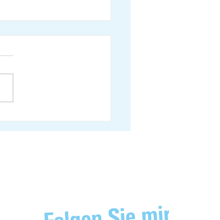
 von Susanne Vincenz-
facher als Einzelsprecherin