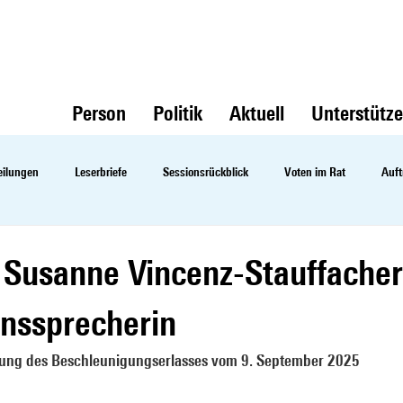
Person
Politik
Aktuell
Unterstütz
eilungen
Leserbriefe
Sessionsrückblick
Voten im Rat
Auft
Susanne Vincenz-Stauffacher
nssprecherin
igung des Beschleunigungserlasses vom 9. September 2025