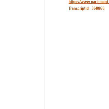
https://www.parlament.c
TranscriptId=360866