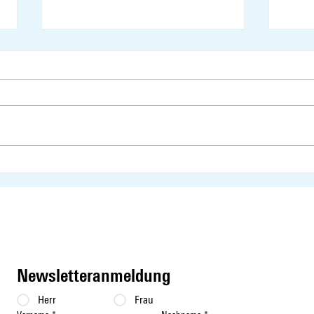
Votum von Susanne Vincenz-
Votum
Stauffacher als
Stauf
Kommissionssprecherin
Newsletteranmeldung
Herr
Frau