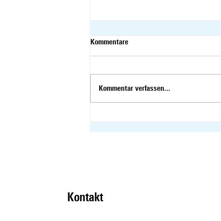
Kommentare
Kommentar verfassen...
Votum von Susanne Vincenz-
Stauffacher als
Kommissionssprecherin
Kontakt