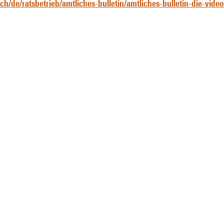
h/de/ratsbetrieb/amtliches-bulletin/amtliches-bulletin-die-video