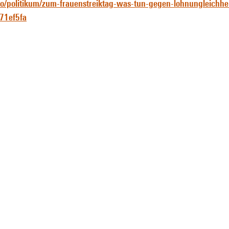
io/politikum/zum-frauenstreiktag-was-tun-gegen-lohnungleichh
71ef5fa