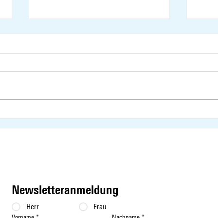
Interview mit Susanne Vincenz-
Susan
Stauffacher zum Thema
Chaos
Einzonierungen gegen
Wohnungsknappheit
Newsletteranmeldung
Herr
Frau
Vorname
*
Nachname
*