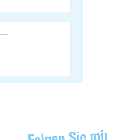
ne Vincenz-Stauffacher zur
-Initiative im 10vor10