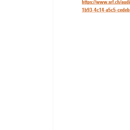
https://www.srf.ch/aud
1b93-4c14-a5c5-cedeb