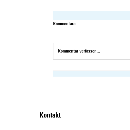
Kommentare
Kommentar verfassen...
Susanne Vincenz-Stauffacher
gemeinsam mit Benjamin
Mühlemann im SommerTalk
Kontakt