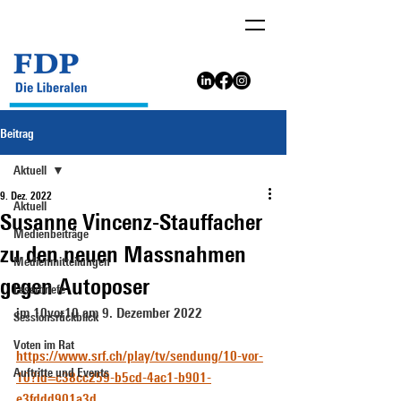
Beitrag
Aktuell
9. Dez. 2022
Aktuell
Susanne Vincenz-Stauffacher
Medienbeiträge
zu den neuen Massnahmen
Medienmitteilungen
gegen Autoposer
Leserbriefe
im 10vor10 am 9. Dezember 2022
Sessionsrückblick
Voten im Rat
https://www.srf.ch/play/tv/sendung/10-vor-
Auftritte und Events
10?id=c38cc259-b5cd-4ac1-b901-
e3fddd901a3d