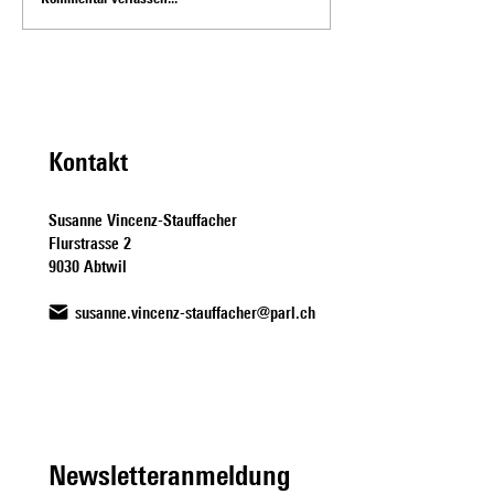
Interview mit Susanne
Susanne Vincenz-S
Vincenz-Stauffacher zum
zur Chaos-Initiativ
Thema Einzonierungen gegen
10vor10
Wohnungsknappheit
Kontakt
Susanne Vincenz-Stauffacher
Flurstrasse 2
9030 Abtwil
susanne.vincenz-stauffacher@parl.ch
Newsletteranmeldung