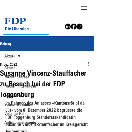
Beitrag
Aktuell
8. Dez. 2022
Aktuell
Susanne Vincenz-Stauffacher
Medienbeiträge
zu Besuch bei der FDP
Medienmitteilungen
Toggenburg
Leserbriefe
Im Rahmen des Anlasses «Kantonsröt bi dä 
Sessionsrückblick
Lüt» vom 8. Dezember 2022 begrüsste die 
Voten im Rat
FDP Toggenburg Ständeratskandidatin 
Auftritte und Events
Susanne Vincenz-Stauffacher im Kreisgericht 
Toggenburg.