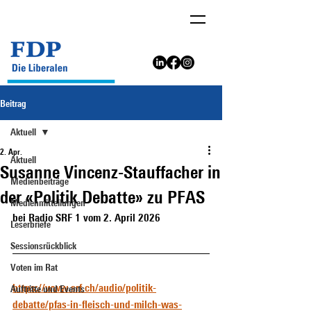
Beitrag
Aktuell
2. Apr.
Aktuell
Susanne Vincenz-Stauffacher in
Medienbeiträge
der «Politik Debatte» zu PFAS
Medienmitteilungen
bei Radio SRF 1 vom 2. April 2026
Leserbriefe
Sessionsrückblick
Voten im Rat
https://www.srf.ch/audio/politik-
Auftritte und Events
debatte/pfas-in-fleisch-und-milch-was-