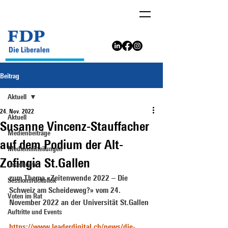
Beitrag
Aktuell
24. Nov. 2022
Aktuell
Susanne Vincenz-Stauffacher
Medienbeiträge
auf dem Podium der Alt-
Medienmitteilungen
Zofingia St.Gallen
Leserbriefe
zum Thema «Zeitenwende 2022 – Die 
Sessionsrückblick
Schweiz am Scheideweg?» vom 24. 
Voten im Rat
November 2022 an der Universität St.Gallen
Auftritte und Events
https://www.leaderdigital.ch/news/die-