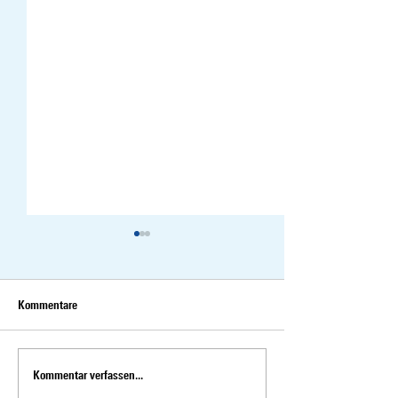
Kommentare
Kommentar verfassen...
Interview mit Susanne
Susanne Vincenz-S