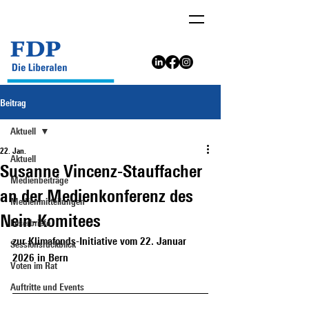
Beitrag
Aktuell
22. Jan.
Aktuell
Susanne Vincenz-Stauffacher
Medienbeiträge
an der Medienkonferenz des
Medienmitteilungen
Nein-Komitees
Leserbriefe
zur Klimafonds-Initiative vom 22. Januar 
Sessionsrückblick
2026 in Bern
Voten im Rat
Auftritte und Events