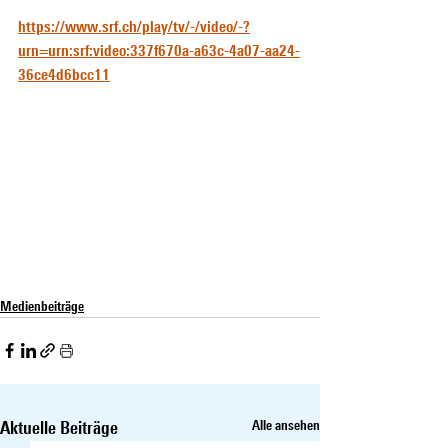
https://www.srf.ch/play/tv/-/video/-?
urn=urn:srf:video:337f670a-a63c-4a07-aa24-
36ce4d6bcc11
Medienbeiträge
Aktuelle Beiträge
Alle ansehen