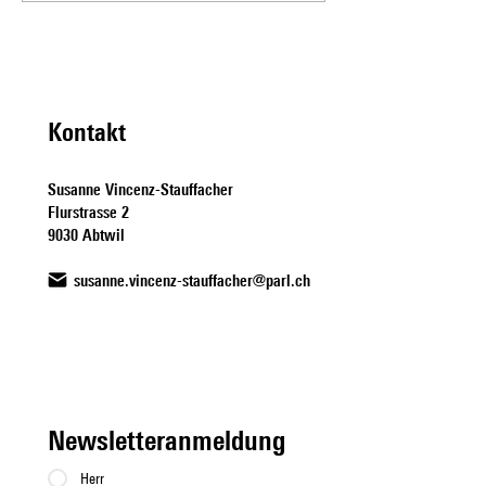
Vincenz-Stauffacher zum
zur Chaos-Initiativ
Thema Einzonierungen gegen
10vor10
Wohnungsknappheit
Kontakt
Susanne Vincenz-Stauffacher
Flurstrasse 2
9030 Abtwil
susanne.vincenz-stauffacher@parl.ch
Newsletteranmeldung
Herr