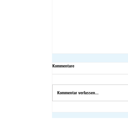
Kommentare
Kommentar verfassen...
Susanne Vincenz-Stauffacher
gemeinsam mit Benjamin
Mühlemann im SommerTalk