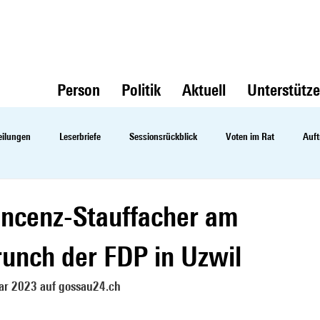
Person
Politik
Aktuell
Unterstütz
eilungen
Leserbriefe
Sessionsrückblick
Voten im Rat
Auft
incenz-Stauffacher am
unch der FDP in Uzwil
ar 2023 auf 
gossau24.ch