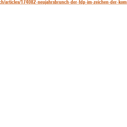
ch/articles/174082-neujahrsbrunch-der-fdp-im-zeichen-der-k