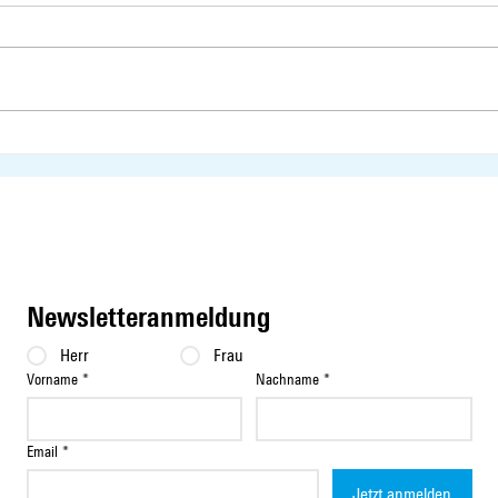
Interview mit Susanne Vincenz-
Susan
Stauffacher zum Thema
Chaos
Einzonierungen gegen
Wohnungsknappheit
Newsletteranmeldung
Herr
Frau
Vorname
*
Nachname
*
Email
*
Jetzt anmelden