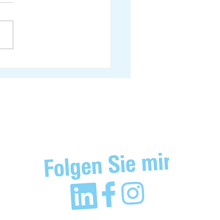
ne Vincenz-Stauffacher zur
-Initiative im 10vor10