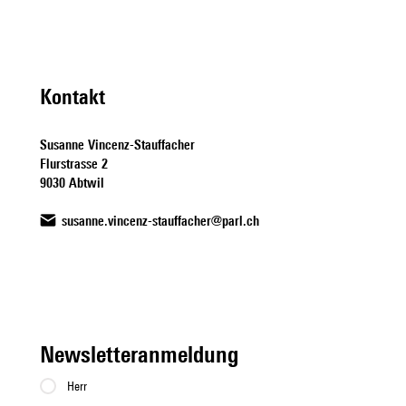
Thema Einzonierungen gegen
10vor10
Wohnungsknappheit
Kontakt
Susanne Vincenz-Stauffacher
Flurstrasse 2
9030 Abtwil
susanne.vincenz-stauffacher@parl.ch
Newsletteranmeldung
Herr