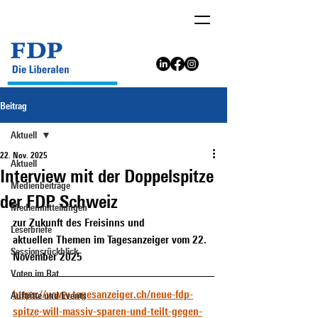
Beitrag
Aktuell
22. Nov. 2025
Aktuell
Interview mit der Doppelspitze
Medienbeiträge
der FDP Schweiz
Medienmitteilungen
zur Zukunft des Freisinns und 
Leserbriefe
aktuellen Themen im Tagesanzeiger vom 22. 
Sessionsrückblick
November 2025
Voten im Rat
https://www.tagesanzeiger.ch/neue-fdp-
Auftritte und Events
spitze-will-massiv-sparen-und-teilt-gegen-