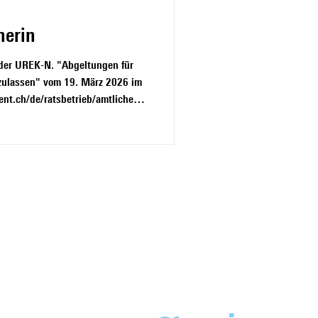
herin
e der UREK-N. "Abgeltungen für
zulassen" vom 19. März 2026 im
ent.ch/de/ratsbetrieb/amtliches-
-videos?TranscriptId=373127