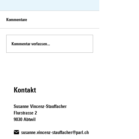
Kommentare
Kommentar verfassen...
Interview mit Susanne
Susanne Vincenz-S
Vincenz-Stauffacher zum
zur Chaos-Initiativ
Thema Einzonierungen gegen
10vor10
Wohnungsknappheit
Kontakt
Susanne Vincenz-Stauffacher
Flurstrasse 2
9030 Abtwil
susanne.vincenz-stauffacher@parl.ch