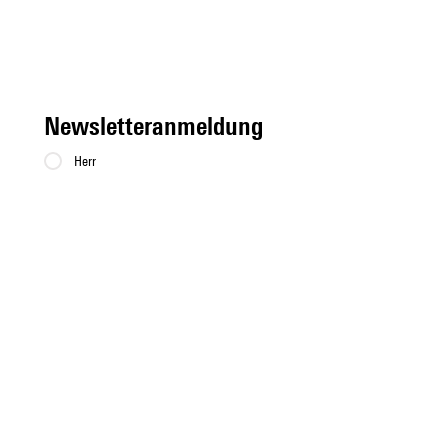
Newsletteranmeldung
Herr
Frau
Vorname
*
Nachname
*
Email
*
Jetzt anmelden