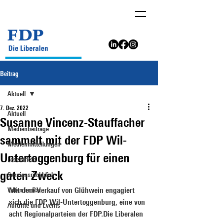
Beitrag
Aktuell
7. Dez. 2022
Aktuell
Susanne Vincenz-Stauffacher
Medienbeiträge
sammelt mit der FDP Wil-
Medienmitteilungen
Untertoggenburg für einen
Leserbriefe
guten Zweck
Sessionsrückblick
Voten im Rat
Mit dem Verkauf von Glühwein engagiert 
sich die FDP Wil-Untertoggenburg, eine von 
Auftritte und Events
acht Regionalparteien der FDP.Die Liberalen 