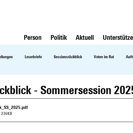
Person
Politik
Aktuell
Unterstütz
eilungen
Leserbriefe
Sessionsrückblick
Voten im Rat
Auft
ckblick - Sommersession 202
ck_SS_2025
.pdf
• 236KB