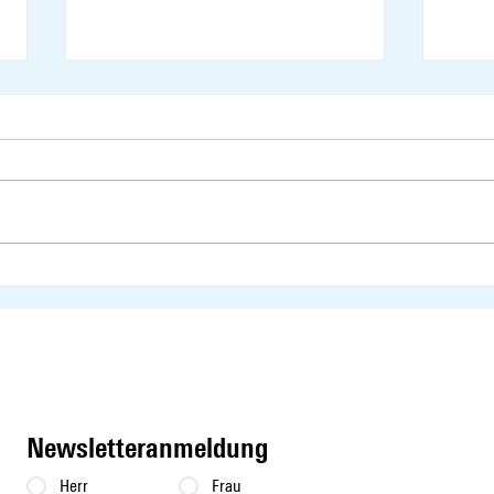
Sessionsrückblick -
Sessi
Frühlingssession 2026
2025
Newsletteranmeldung
Herr
Frau