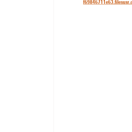
f69846711e63.filesus