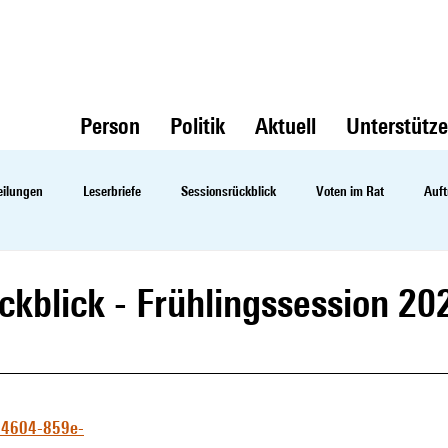
Person
Politik
Aktuell
Unterstütz
eilungen
Leserbriefe
Sessionsrückblick
Voten im Rat
Auft
ckblick - Frühlingssession 20
-4604-859e-