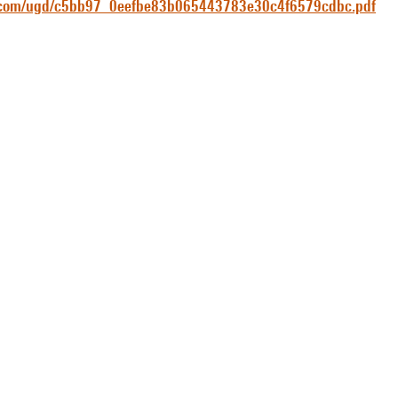
r.com/ugd/c5bb97_0eefbe83b065443783e30c4f6579cdbc.pdf