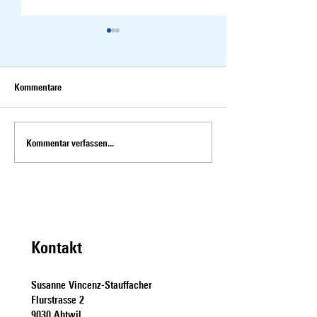
Kommentare
Kommentar verfassen...
Sessionsrückblick -
Sessionsrückblick -
Frühlingssession 2026
Wintersession 202
Kontakt
Susanne Vincenz-Stauffacher
Flurstrasse 2
9030 Abtwil