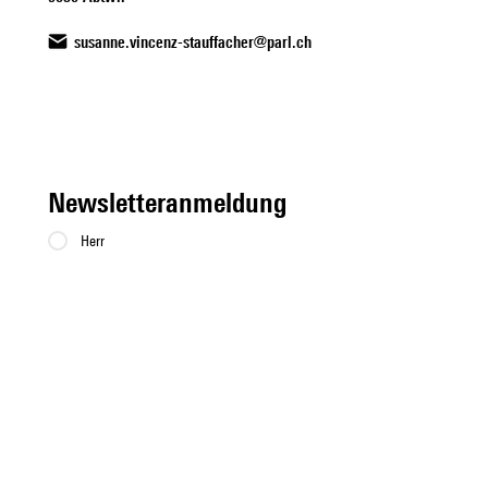
susanne.vincenz-stauffacher@parl.ch
Newsletteranmeldung
Herr
Frau
Vorname
*
Nachname
*
Email
*