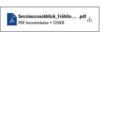
Sessionsrueckblick_Frühling_202
.pdf
PDF herunterladen • 720KB