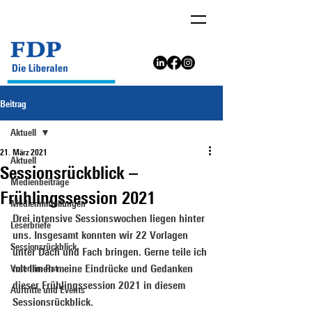
Beitrag
Aktuell
21. März 2021
Aktuell
Sessionsrückblick –
Medienbeiträge
Frühlingssession 2021
Medienmitteilungen
Drei intensive Sessionswochen liegen hinter 
Leserbriefe
uns. Insgesamt konnten wir 22 Vorlagen 
Sessionsrückblick
unter Dach und Fach bringen. Gerne teile ich 
Voten im Rat
mit Ihnen meine Eindrücke und Gedanken 
dieser Frühlingssession 2021 in diesem 
Auftritte und Events
Sessionsrückblick.