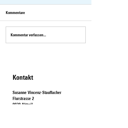
Kommentare
Kommentar verfassen...
Susanne Vincenz-Stauffacher
Wahlplakate mit sex
tritt zum zweiten Wahlgang an
Botschaft verunstal
Kontakt
Susanne Vincenz-Stauffacher
Flurstrasse 2
9030 Abtwil
susanne.vincenz-stauffacher@parl.ch