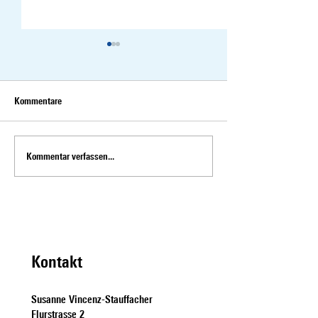
Kommentare
Kommentar verfassen...
Interview mit Susanne
Susanne Vincenz-S
Vincenz-Stauffacher zum
zur Chaos-Initiativ
Thema Einzonierungen gegen
10vor10
Wohnungsknappheit
Kontakt
Susanne Vincenz-Stauffacher
Flurstrasse 2