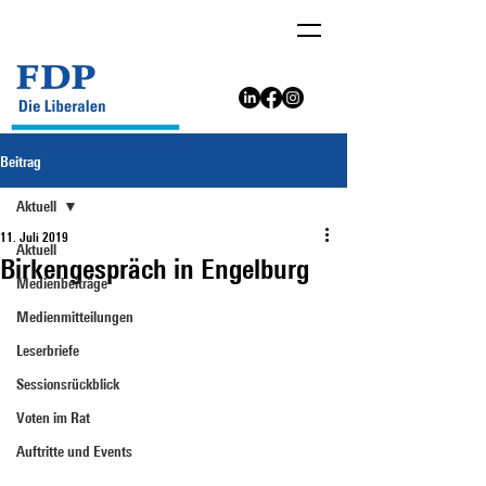
Beitrag
Aktuell
11. Juli 2019
Aktuell
Birkengespräch in Engelburg
Medienbeiträge
Medienmitteilungen
Leserbriefe
Sessionsrückblick
Voten im Rat
Auftritte und Events