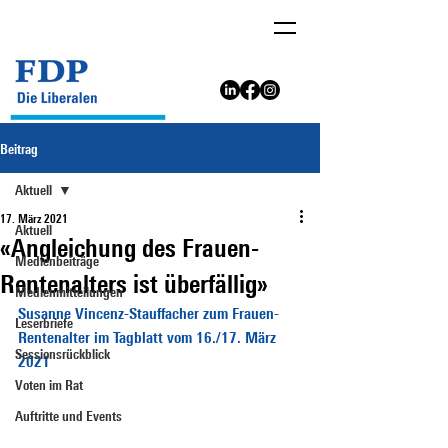
Beitrag
Aktuell
17. März 2021
Aktuell
«Angleichung des Frauen-
Medienbeiträge
Rentenalters ist überfällig»
Medienmitteilungen
Susanne Vincenz-Stauffacher zum Frauen-
Leserbriefe
Rentenalter im Tagblatt vom 16./17. März 
Sessionsrückblick
2021
Voten im Rat
Auftritte und Events